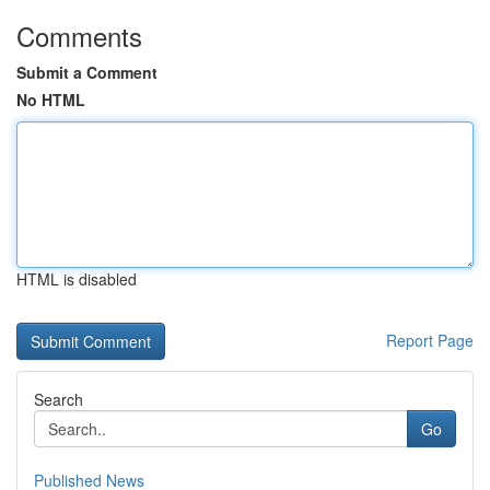
Comments
Submit a Comment
No HTML
HTML is disabled
Report Page
Search
Go
Published News