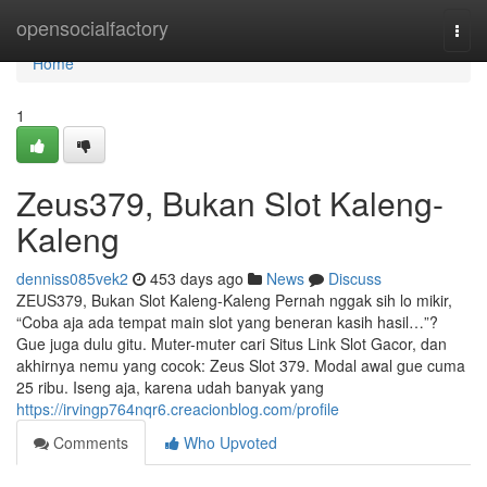
Home
opensocialfactory
Togg
navi
Home
1
Zeus379, Bukan Slot Kaleng-
Kaleng
denniss085vek2
453 days ago
News
Discuss
ZEUS379, Bukan Slot Kaleng-Kaleng Pernah nggak sih lo mikir,
“Coba aja ada tempat main slot yang beneran kasih hasil…”?
Gue juga dulu gitu. Muter-muter cari Situs Link Slot Gacor, dan
akhirnya nemu yang cocok: Zeus Slot 379. Modal awal gue cuma
25 ribu. Iseng aja, karena udah banyak yang
https://irvingp764nqr6.creacionblog.com/profile
Comments
Who Upvoted