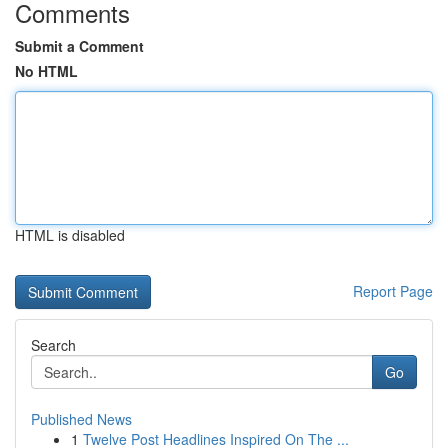
Comments
Submit a Comment
No HTML
HTML is disabled
Report Page
Search
Go
Published News
1
Twelve Post Headlines Inspired On The ...