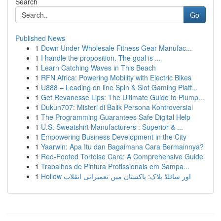
Search
Go
Published News
1
Down Under Wholesale Fitness Gear Manufac...
1
I handle the proposition. The goal is ...
1
Learn Catching Waves in This Beach
1
RFN Africa: Powering Mobility with Electric Bikes
1
U888 – Leading on line Spin & Slot Gaming Platf...
1
Get Revanesse Lips: The Ultimate Guide to Plump...
1
Dukun707: Misteri di Balik Persona Kontroversial
1
The Programming Guarantees Safe Digital Help
1
U.S. Sweatshirt Manufacturers : Superior & ...
1
Empowering Business Development in the City
1
Yaarwin: Apa Itu dan Bagaimana Cara Bermainnya?
1
Red-Footed Tortoise Care: A Comprehensive Guide
1
Trabalhos de Pintura Profissionais em Sampa...
1
Hollow اور سائلڈ بلاک: پاکستان میں تعمیراتی انقلاب