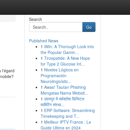
Search
Go
Published News
1
iWin: A Thorough Look into
the Popular Gamin...
1
Tirzepatide: A New Hope
for Type 2 Glucose Int...
1
Niveles Lógicos en
 l’égard
Programación
 mobile?
Neurolingüístic...
1
Awas! Tautan Phishing
Mengatas Nama Websit...
1
उदयपुर में सर्वश्रेष्ठ डिजिटल
मार्केटिंग संस्था...
1
ERP Software: Streamlining
Timekeeping and T...
1
Meilleur IPTV France : Le
Guide Ultime en 2024