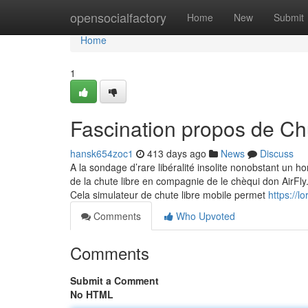
Home
opensocialfactory
Home
New
Submit
Home
1
Fascination propos de Chu
hansk654zoc1
413 days ago
News
Discuss
​A la sondage d’rare libéralité insolite nonobstant un
de la chute libre en compagnie de le chèqui don AirFly
Cela simulateur de chute libre mobile permet
https://l
Comments
Who Upvoted
Comments
Submit a Comment
No HTML