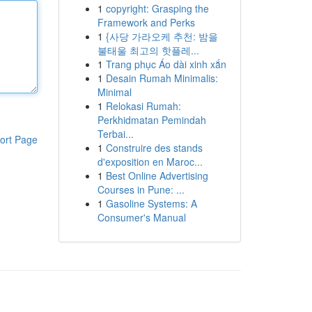
1
copyright: Grasping the
Framework and Perks
1
{사당 가라오케 추천: 밤을
불태울 최고의 핫플레...
1
Trang phục Áo dài xinh xắn
1
Desain Rumah Minimalis:
Minimal
1
Relokasi Rumah:
Perkhidmatan Pemindah
Terbai...
ort Page
1
Construire des stands
d'exposition en Maroc...
1
Best Online Advertising
Courses in Pune: ...
1
Gasoline Systems: A
Consumer's Manual