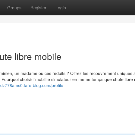
Groups
Register
Login
te libre mobile
 hominien, un madame ou ces réduits ? Offrez les recouvrement uniques à
. Pourquoi choisir l’mobilité simulateur en même temps que chute libre
ordz778ams0.fare-blog.com/profile