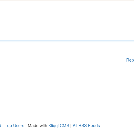
Rep
d
|
Top Users
| Made with
Kliqqi CMS
|
All RSS Feeds