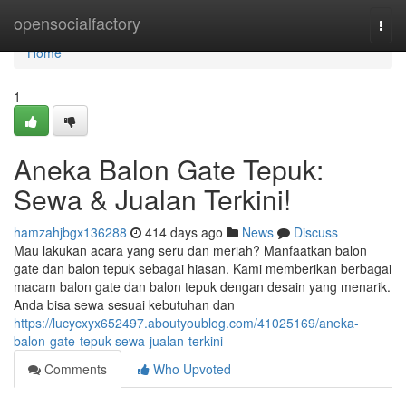
Home
opensocialfactory
Togg
navi
Home
1
Aneka Balon Gate Tepuk:
Sewa & Jualan Terkini!
hamzahjbgx136288
414 days ago
News
Discuss
Mau lakukan acara yang seru dan meriah? Manfaatkan balon
gate dan balon tepuk sebagai hiasan. Kami memberikan berbagai
macam balon gate dan balon tepuk dengan desain yang menarik.
Anda bisa sewa sesuai kebutuhan dan
https://lucycxyx652497.aboutyoublog.com/41025169/aneka-
balon-gate-tepuk-sewa-jualan-terkini
Comments
Who Upvoted