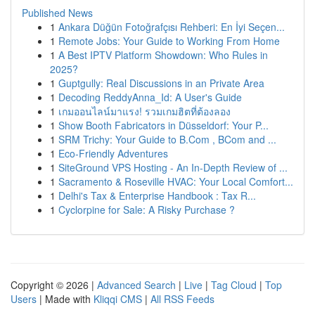
Published News
1
Ankara Düğün Fotoğrafçısı Rehberi: En İyi Seçen...
1
Remote Jobs: Your Guide to Working From Home
1
A Best IPTV Platform Showdown: Who Rules in
2025?
1
Guptgully: Real Discussions in an Private Area
1
Decoding ReddyAnna_Id: A User's Guide
1
เกมออนไลน์มาแรง! รวมเกมฮิตที่ต้องลอง
1
Show Booth Fabricators in Düsseldorf: Your P...
1
SRM Trichy: Your Guide to B.Com , BCom and ...
1
Eco-Friendly Adventures
1
SiteGround VPS Hosting - An In-Depth Review of ...
1
Sacramento & Roseville HVAC: Your Local Comfort...
1
Delhi's Tax & Enterprise Handbook : Tax R...
1
Cyclorpine for Sale: A Risky Purchase ?
Copyright © 2026 |
Advanced Search
|
Live
|
Tag Cloud
|
Top
Users
| Made with
Kliqqi CMS
|
All RSS Feeds