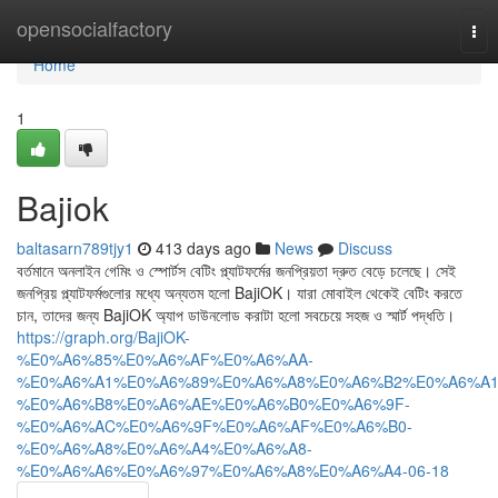
Home
opensocialfactory
Tog
nav
Home
1
Bajiok
baltasarn789tjy1
413 days ago
News
Discuss
বর্তমানে অনলাইন গেমিং ও স্পোর্টস বেটিং প্ল্যাটফর্মের জনপ্রিয়তা দ্রুত বেড়ে চলেছে। সেই
জনপ্রিয় প্ল্যাটফর্মগুলোর মধ্যে অন্যতম হলো BajiOK। যারা মোবাইল থেকেই বেটিং করতে
চান, তাদের জন্য BajiOK অ্যাপ ডাউনলোড করাটা হলো সবচেয়ে সহজ ও স্মার্ট পদ্ধতি।
https://graph.org/BajiOK-
%E0%A6%85%E0%A6%AF%E0%A6%AA-
%E0%A6%A1%E0%A6%89%E0%A6%A8%E0%A6%B2%E0%A6%A1
%E0%A6%B8%E0%A6%AE%E0%A6%B0%E0%A6%9F-
%E0%A6%AC%E0%A6%9F%E0%A6%AF%E0%A6%B0-
%E0%A6%A8%E0%A6%A4%E0%A6%A8-
%E0%A6%A6%E0%A6%97%E0%A6%A8%E0%A6%A4-06-18