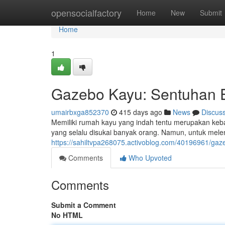
Home
opensocialfactory
Home
New
Submit
Home
1
Gazebo Kayu: Sentuhan 
umairbxga852370
415 days ago
News
Discus
Memiliki rumah kayu yang indah tentu merupakan keb
yang selalu disukai banyak orang. Namun, untuk mele
https://sahiltvpa268075.activoblog.com/40196961/ga
Comments
Who Upvoted
Comments
Submit a Comment
No HTML