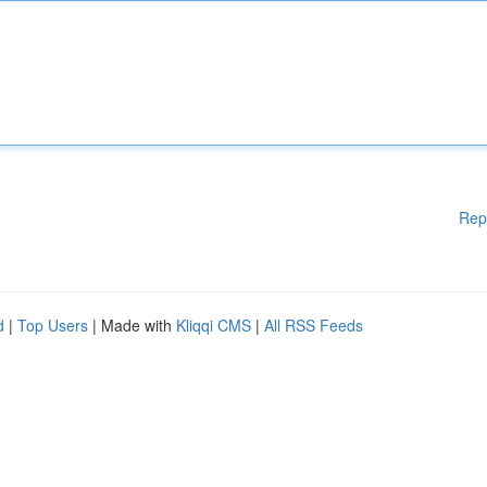
Rep
d
|
Top Users
| Made with
Kliqqi CMS
|
All RSS Feeds