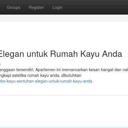
Groups
Register
Login
Elegan untuk Rumah Kayu Anda
s
anggaan tersendiri. Apartemen ini memancarkan kesan hangat dan nat
ngkapi estetika rumah kayu anda, dibutuhkan
zebo-kayu-sentuhan-elegan-untuk-rumah-kayu-anda