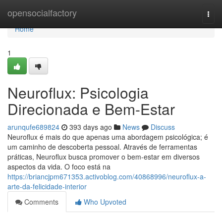
Home
opensocialfactory
Togg
navi
Home
1
Neuroflux: Psicologia
Direcionada e Bem-Estar
arunqufe689824
393 days ago
News
Discuss
Neuroflux é mais do que apenas uma abordagem psicológica; é
um caminho de descoberta pessoal. Através de ferramentas
práticas, Neuroflux busca promover o bem-estar em diversos
aspectos da vida. O foco está na
https://briancjpm671353.activoblog.com/40868996/neuroflux-a-
arte-da-felicidade-interior
Comments
Who Upvoted