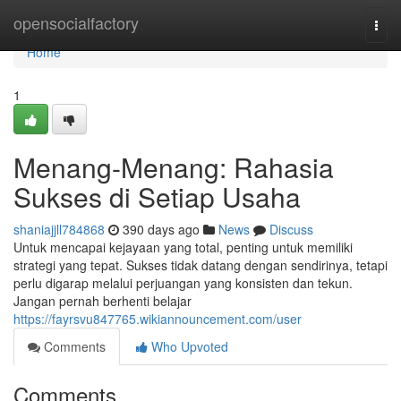
Home
opensocialfactory
Togg
navi
Home
1
Menang-Menang: Rahasia
Sukses di Setiap Usaha
shaniajjll784868
390 days ago
News
Discuss
Untuk mencapai kejayaan yang total, penting untuk memiliki
strategi yang tepat. Sukses tidak datang dengan sendirinya, tetapi
perlu digarap melalui perjuangan yang konsisten dan tekun.
Jangan pernah berhenti belajar
https://fayrsvu847765.wikiannouncement.com/user
Comments
Who Upvoted
Comments