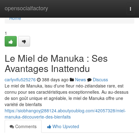
Home
opensocialfactory
Togg
navi
Home
1
Le Miel de Manuka : Ses
Avantages Inattendu
carlyvifu525276
388 days ago
News
Discuss
Le miel de Manuka, issu d'une fleur néo-zélandaise rare, est
connu pour ses caractéristiques exceptionnelles. Au au-dessus
de son goût unique et agréable, le miel de Manuka offre une
variété de bienfaits
https://siobhangoyj288124.aboutyoublog.com/42057328/miel-
manuka-découverte-des-bienfaits
Comments
Who Upvoted