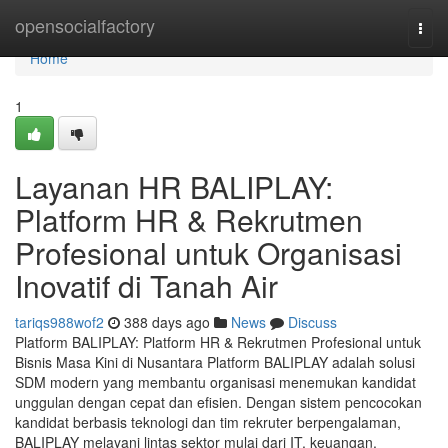
Home
opensocialfactory
Togg
navi
Home
1
Layanan HR BALIPLAY:
Platform HR & Rekrutmen
Profesional untuk Organisasi
Inovatif di Tanah Air
tariqs988wof2
388 days ago
News
Discuss
Platform BALIPLAY: Platform HR & Rekrutmen Profesional untuk
Bisnis Masa Kini di Nusantara Platform BALIPLAY adalah solusi
SDM modern yang membantu organisasi menemukan kandidat
unggulan dengan cepat dan efisien. Dengan sistem pencocokan
kandidat berbasis teknologi dan tim rekruter berpengalaman,
BALIPLAY melayani lintas sektor mulai dari IT, keuangan,