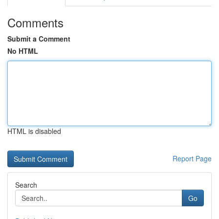
Comments
Submit a Comment
No HTML
HTML is disabled
Report Page
Search
Go