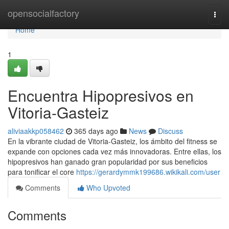
Home
opensocialfactory
Togg
navi
Home
1
Encuentra Hipopresivos en
Vitoria-Gasteiz
aliviaakkp058462
365 days ago
News
Discuss
En la vibrante ciudad de Vitoria-Gasteiz, los ámbito del fitness se
expande con opciones cada vez más innovadoras. Entre ellas, los
hipopresivos han ganado gran popularidad por sus beneficios
para tonificar el core
https://gerardymmk199686.wikikali.com/user
Comments
Who Upvoted
Comments