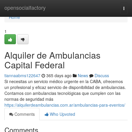
Home
opensocialfactory
Togg
navi
Home
1
Alquiler de Ambulancias
Capital Federal
tiannaabms122647
365 days ago
News
Discuss
Si necesitas un servicio médico urgente en la CABA, ofrecemos
un profesional y eficaz servicio de disponibilidad de ambulancias.
Contamos con ambulancias tecnológicas que cumplen con las
normas de seguridad más
https://alquilerdeambulancias.com.ar/ambulancias-para-eventos/
Comments
Who Upvoted
Comments