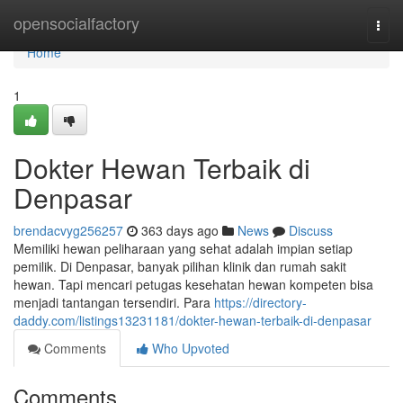
Home
opensocialfactory
Togg
navi
Home
1
Dokter Hewan Terbaik di
Denpasar
brendacvyg256257
363 days ago
News
Discuss
Memiliki hewan peliharaan yang sehat adalah impian setiap
pemilik. Di Denpasar, banyak pilihan klinik dan rumah sakit
hewan. Tapi mencari petugas kesehatan hewan kompeten bisa
menjadi tantangan tersendiri. Para
https://directory-
daddy.com/listings13231181/dokter-hewan-terbaik-di-denpasar
Comments
Who Upvoted
Comments