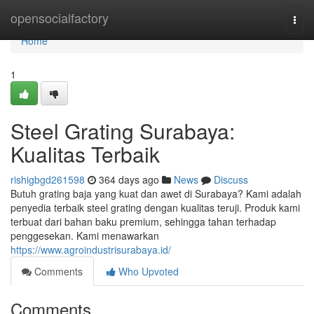
Home
opensocialfactory
Togg
navi
Home
1
Steel Grating Surabaya:
Kualitas Terbaik
rishigbgd261598
364 days ago
News
Discuss
Butuh grating baja yang kuat dan awet di Surabaya? Kami adalah
penyedia terbaik steel grating dengan kualitas teruji. Produk kami
terbuat dari bahan baku premium, sehingga tahan terhadap
penggesekan. Kami menawarkan
https://www.agroindustrisurabaya.id/
Comments
Who Upvoted
Comments