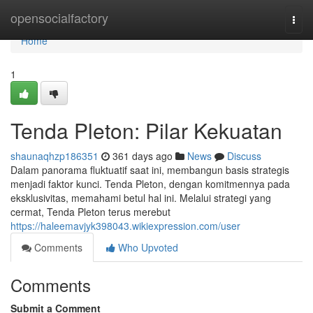
Home
opensocialfactory
Togg
navi
Home
1
Tenda Pleton: Pilar Kekuatan
shaunaqhzp186351
361 days ago
News
Discuss
Dalam panorama fluktuatif saat ini, membangun basis strategis
menjadi faktor kunci. Tenda Pleton, dengan komitmennya pada
eksklusivitas, memahami betul hal ini. Melalui strategi yang
cermat, Tenda Pleton terus merebut
https://haleemavjyk398043.wikiexpression.com/user
Comments
Who Upvoted
Comments
Submit a Comment