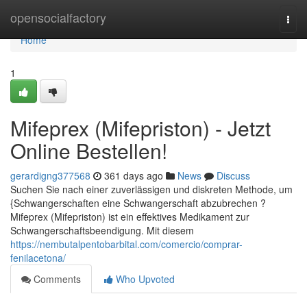
Home
opensocialfactory
Togg
navi
Home
1
Mifeprex (Mifepriston) - Jetzt
Online Bestellen!
gerardigng377568
361 days ago
News
Discuss
Suchen Sie nach einer zuverlässigen und diskreten Methode, um
{Schwangerschaften eine Schwangerschaft abzubrechen ?
Mifeprex (Mifepriston) ist ein effektives Medikament zur
Schwangerschaftsbeendigung. Mit diesem
https://nembutalpentobarbital.com/comercio/comprar-
fenilacetona/
Comments
Who Upvoted