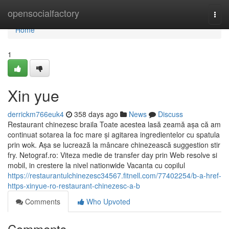
Home
opensocialfactory
Togg
navi
Home
1
Xin yue
derrickm766euk4
358 days ago
News
Discuss
Restaurant chinezesc braila Toate acestea lasă zeamă așa că am
continuat sotarea la foc mare și agitarea ingredientelor cu spatula
prin wok. Așa se lucrează la mâncare chinezească suggestion stir
fry. Netograf.ro: Viteza medie de transfer day prin Web resolve si
mobil, in crestere la nivel nationwide Vacanta cu copilul
https://restaurantulchinezesc34567.fitnell.com/77402254/b-a-href-
https-xinyue-ro-restaurant-chinezesc-a-b
Comments
Who Upvoted
Comments