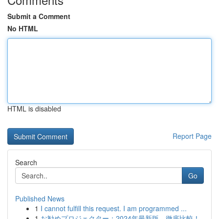
Submit a Comment
No HTML
HTML is disabled
Report Page
Search
Go
Published News
1
I cannot fulfill this request. I am programmed ...
1
お勧めプロジェクター：2024年最新版、徹底比較！