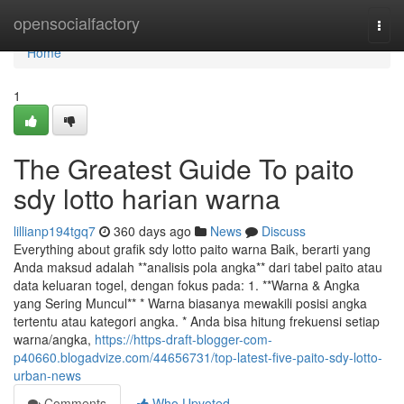
Home
opensocialfactory
Togg
navi
Home
1
The Greatest Guide To paito
sdy lotto harian warna
lillianp194tgq7
360 days ago
News
Discuss
Everything about grafik sdy lotto paito warna Baik, berarti yang
Anda maksud adalah **analisis pola angka** dari tabel paito atau
data keluaran togel, dengan fokus pada: 1. **Warna & Angka
yang Sering Muncul** * Warna biasanya mewakili posisi angka
tertentu atau kategori angka. * Anda bisa hitung frekuensi setiap
warna/angka,
https://https-draft-blogger-com-
p40660.blogadvize.com/44656731/top-latest-five-paito-sdy-lotto-
urban-news
Comments
Who Upvoted