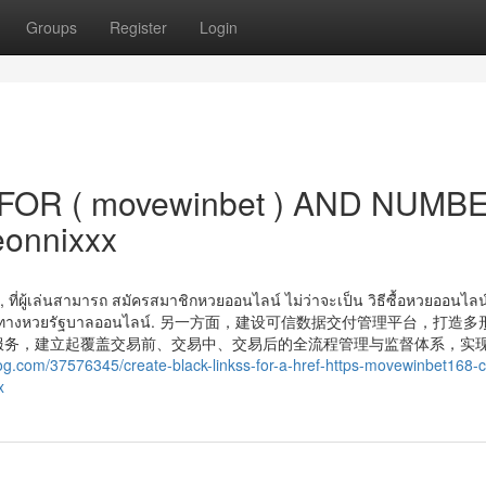
Groups
Register
Login
FOR ( movewinbet ) AND NUMB
onnixxx
ี่ผู้เล่นสามารถ สมัครสมาชิกหวยออนไลน์ ไม่ว่าจะเป็น วิธีซื้อหวยออนไลน
รื่องง่าย แนวทางหวยรัฐบาลออนไลน์. 另一方面，建设可信数据交付管理平台，打
服务，建立起覆盖交易前、交易中、交易后的全流程管理与监督体系，实
og.com/37576345/create-black-linkss-for-a-href-https-movewinbet168-
x