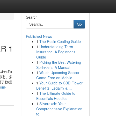
Search
Go
Published News
1
The Resin Coating Guide
ER 1
1
Understanding Term
Insurance: A Beginner's
Guide
1
Picking the Best Watering
Sprinklers: A Manual
์สำหรับ
1
Watch Upcoming Soccer
造多形态、多
Game Free on Mobile...
现了数据
1
Your Guide to CBD Flower:
com-
Benefits, Legality & ...
1
The Ultimate Guide to
Essentials Hoodies
1
Silverexch: Your
Comprehensive Explanation
to...