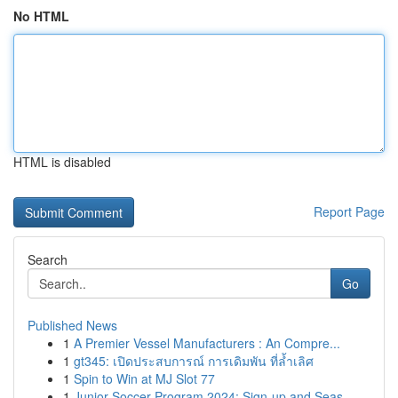
No HTML
HTML is disabled
Report Page
Search
Go
Published News
1
A Premier Vessel Manufacturers : An Compre...
1
gt345: เปิดประสบการณ์ การเดิมพัน ที่ล้ำเลิศ
1
Spin to Win at MJ Slot 77
1
Junior Soccer Program 2024: Sign-up and Seas...