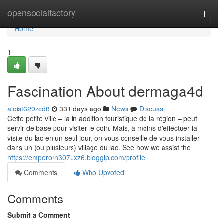
Home
opensocialfactory
Togg
navi
Home
1
Fascination About dermaga4d
aloist629zcd8
331 days ago
News
Discuss
Cette petite ville – la in addition touristique de la région – peut
servir de base pour visiter le coin. Mais, à moins d’effectuer la
visite du lac en un seul jour, on vous conseille de vous installer
dans un (ou plusieurs) village du lac. See how we assist the
https://emperorn307uxz6.bloggip.com/profile
Comments
Who Upvoted
Comments
Submit a Comment