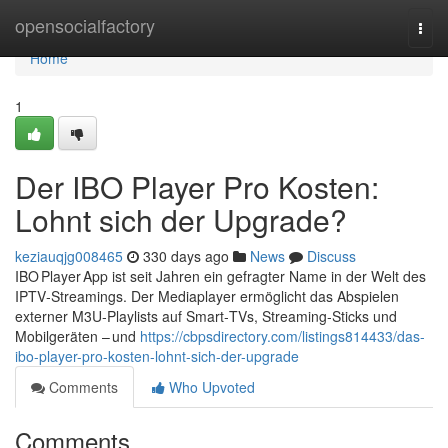
Home
opensocialfactory
Togg
navi
Home
1
Der IBO Player Pro Kosten:
Lohnt sich der Upgrade?
keziauqjg008465
330 days ago
News
Discuss
IBO Player App ist seit Jahren ein gefragter Name in der Welt des
IPTV‑Streamings. Der Mediaplayer ermöglicht das Abspielen
externer M3U‑Playlists auf Smart‑TVs, Streaming‑Sticks und
Mobilgeräten – und
https://cbpsdirectory.com/listings814433/das-
ibo-player-pro-kosten-lohnt-sich-der-upgrade
Comments
Who Upvoted
Comments