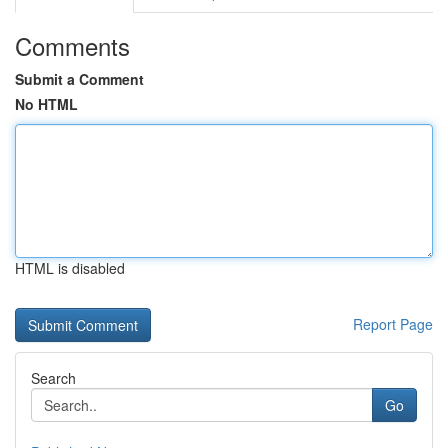
Comments
Submit a Comment
No HTML
HTML is disabled
Report Page
Search
Go