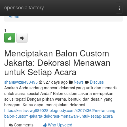
Home
opensocialfactory
Togg
navi
Home
1
Menciptakan Balon Custom
Jakarta: Dekorasi Menawan
untuk Setiap Acara
shaniawzia433495
327 days ago
News
Discuss
Apakah Anda sedang mencari dekorasi yang unik dan menarik
untuk acara spesial Anda? Balon custom Jakarta merupakan
solusi tepat! Dengan pilihan warna, bentuk, dan desain yang
beragam, Kamu dapat menciptakan dekorasi
https://keziavzwg689028.blognody.com/42074362/merancang-
balon-custom-jakarta-dekorasi-menawan-untuk-setiap-acara
Comments
Who Upvoted