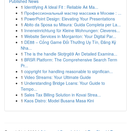
Published News
1
Identifying A Ideal Fit : Reliable A4 Ma...
1
Профессиональный мастер массажа в Москве : ...
1
PowerPoint Design: Elevating Your Presentations
1
Abito da Sposa su Misura: Guida Completa per La...
1
Inneneinrichtung für Kleine Wohnungen: Cleveres...
1
Website Services in Morganton: Your Digital Par...
1
DE88 – Cổng Game Đổi Thưởng Uy Tín, Đăng Ký
Nha...
1
The is the handle Slotjrg69 An Detailed Examina...
1
BRSR Platform: The Comprehensive Search Term
Pr...
1
copyright for handling reasonable to significan...
1
Video Streams: Your Ultimate Guide
1
Understanding Bridge Loans: Your Guide to
Tempo...
1
Sales Tax Billing Solution in Kovai Strea...
1
Kaos Distro: Model Busana Masa Kini