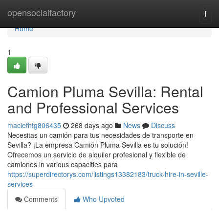
Home
opensocialfactory
Togg
navi
Home
1
Camion Pluma Sevilla: Rental
and Professional Services
maciefhtg806435
268 days ago
News
Discuss
Necesitas un camión para tus necesidades de transporte en
Sevilla? ¡La empresa Camión Pluma Sevilla es tu solución!
Ofrecemos un servicio de alquiler profesional y flexible de
camiones in various capacities para
https://superdirectorys.com/listings13382183/truck-hire-in-seville-
services
Comments
Who Upvoted