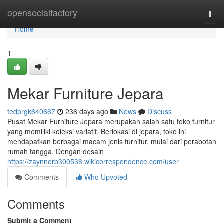
Home
opensocialfactory
Togg
navi
Home
1
Mekar Furniture Jepara
tedprgk640667
236 days ago
News
Discuss
Pusat Mekar Furniture Jepara merupakan salah satu toko furnitur
yang memiliki koleksi variatif. Berlokasi di jepara, toko ini
mendapatkan berbagai macam jenis furnitur, mulai dari perabotan
rumah tangga. Dengan desain
https://zaynnorb300538.wikicorrespondence.com/user
Comments
Who Upvoted
Comments
Submit a Comment