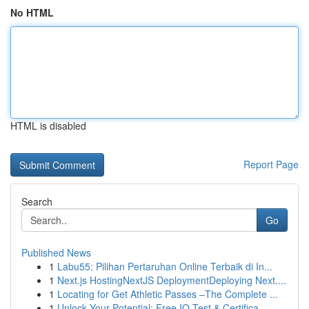
No HTML
HTML is disabled
Report Page
Search
Go
Published News
1
Labu55: Pilihan Pertaruhan Online Terbaik di In...
1
Next.js HostingNextJS DeploymentDeploying Next....
1
Locating for Get Athletic Passes –The Complete ...
1
Unlock Your Potential: Free IQ Test & Certifica...