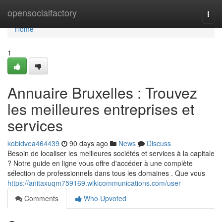
Home
opensocialfactory
Togg
navi
Home
1
Annuaire Bruxelles : Trouvez
les meilleures entreprises et
services
kobidvea464439
90 days ago
News
Discuss
Besoin de localiser les meilleures sociétés et services à la capitale
? Notre guide en ligne vous offre d'accéder à une complète
sélection de professionnels dans tous les domaines . Que vous
https://anitaxuqm759169.wikicommunications.com/user
Comments
Who Upvoted