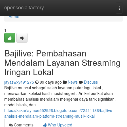
Home
opensocialfactory
Togg
navi
Home
1
Bajilive: Pembahasan
Mendalam Layanan Streaming
Iringan Lokal
jayaswxy491275
89 days ago
News
Discuss
Bajilive muncul sebagai salah layanan putar lagu lokal ,
menawarkan koleksi hasil musisi negeri . Artikel berikut akan
membahas analisis mendalam mengenai daya tarik signifikan,
model bisnis, dan
https://zakariaymue552926.blogofoto.com/72411186/bajilive-
analisis-mendalam-platform-streaming-musik-lokal
Comments
Who Upvoted