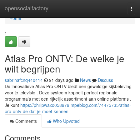
Home
opensocialfactory
Togg
navi
Home
1
Atlas Pro ONTV: De welke je
wilt begrijpen
sabrinafcnq440414
91 days ago
News
Discuss
De innovatieve Atlas Pro ONTV biedt een geweldige kijkbeleving
voor je televisie . Deze systeem koppelt perfect regionale
programma's met een rijkelijk assortiment aan online platforms .
Je kunt
https://philipwaxo058979.mpeblog.com/74475735/atlas-
pro-ontv-de-dat-je-moet-kennen
Comments
Who Upvoted
Comments