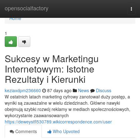
Home
opensocialfactory
Togg
navi
Home
1
Sukcesy w Marketingu
Internetowym: Istotne
Rezultaty i Kierunki
keziaxdpm236660
87 days ago
News
Discuss
W ostatnich latach marketing cyfrowy zanotował duży postęp, a
wyniki są zauważalne w wielu dziedzinach. Główne nawyki
obejmują szybki rozwój reklamy w mediach społecznościowych,
wykorzystanie zaawansowanych
https://deweystfl530789.wikicorrespondence.com/user
Comments
Who Upvoted