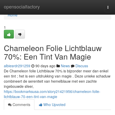
Home
opensocialfactory
Togg
navi
Home
1
Chameleon Folie Lichtblauw
70%: Een Tint Van Magie
albiesrdr291259
90 days ago
News
Discuss
De Chameleon folie Lichtblauw 70% is bijzonder meer dan enkel
een tint ; het is een uitdrukking van magie . Deze unieke schaduw
combineert de sereniteit van hemelblauw met een zachte
ingebouwde sfeer,
https://bookmarksusa.com/story21421956/chameleon-folie-
lichtblauw-70-een-tint-van-magie
Comments
Who Upvoted