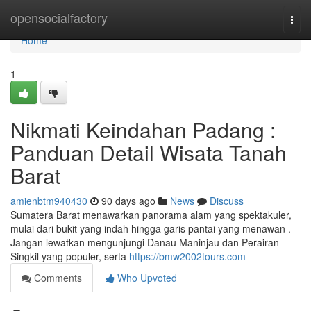
Home
opensocialfactory
Togg
navi
Home
1
Nikmati Keindahan Padang :
Panduan Detail Wisata Tanah
Barat
amienbtm940430
90 days ago
News
Discuss
Sumatera Barat menawarkan panorama alam yang spektakuler,
mulai dari bukit yang indah hingga garis pantai yang menawan .
Jangan lewatkan mengunjungi Danau Maninjau dan Perairan
Singkil yang populer, serta
https://bmw2002tours.com
Comments
Who Upvoted