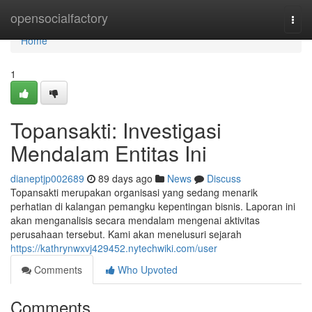
Home
opensocialfactory
Togg
navi
Home
1
Topansakti: Investigasi
Mendalam Entitas Ini
dianeptjp002689
89 days ago
News
Discuss
Topansakti merupakan organisasi yang sedang menarik
perhatian di kalangan pemangku kepentingan bisnis. Laporan ini
akan menganalisis secara mendalam mengenai aktivitas
perusahaan tersebut. Kami akan menelusuri sejarah
https://kathrynwxvj429452.nytechwiki.com/user
Comments
Who Upvoted
Comments