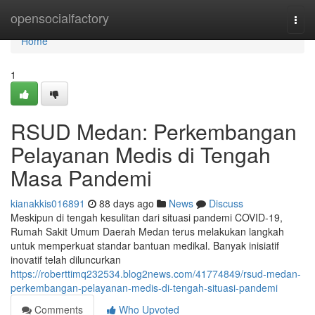
Home
opensocialfactory
Togg
navi
Home
1
RSUD Medan: Perkembangan
Pelayanan Medis di Tengah
Masa Pandemi
kianakkis016891
88 days ago
News
Discuss
Meskipun di tengah kesulitan dari situasi pandemi COVID-19,
Rumah Sakit Umum Daerah Medan terus melakukan langkah
untuk memperkuat standar bantuan medikal. Banyak inisiatif
inovatif telah diluncurkan
https://roberttimq232534.blog2news.com/41774849/rsud-medan-
perkembangan-pelayanan-medis-di-tengah-situasi-pandemi
Comments
Who Upvoted