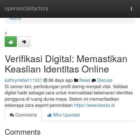
Home
opensocialfactory
Togg
navi
Home
1
Verifikasi Digital: Memastikan
Keaslian Identitas Online
kathryntsfw111531
88 days ago
News
Discuss
Di zaman kini, perlindungan profil daring menjadi vital. Validasi
digital hadir sebagai cara untuk memvalidasi kebenaran identitas
pengguna di ruang dunia maya. Sistem ini memanfaatkan
beberapa cara seperti pemindaian
https://www.beeza.id
Comments
Who Upvoted
Comments