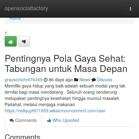
Home
opensocialfactory
Togg
navi
Home
1
Pentingnya Pola Gaya Sehat:
Tabungan untuk Masa Depan
graysonlchr676369
86 days ago
News
Discuss
Memiliki gaya hidup yang baik adalah sebuah modal yang tak
ternilai bagi masa mendatang . Seluruh orang cenderung
melupakan pentingnya kesehatan hingga muncul masalah.
Padahal, melalui menjaga makanan
https://nellqupt971959.wikiannouncement.com/user
Comments
Who Upvoted
Comments