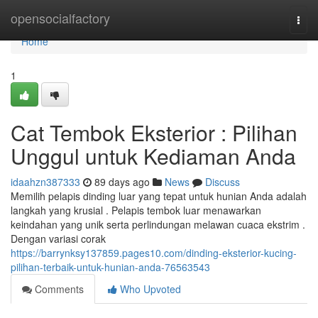
Home
opensocialfactory
Togg
navi
Home
1
Cat Tembok Eksterior : Pilihan
Unggul untuk Kediaman Anda
idaahzn387333
89 days ago
News
Discuss
Memilih pelapis dinding luar yang tepat untuk hunian Anda adalah
langkah yang krusial . Pelapis tembok luar menawarkan
keindahan yang unik serta perlindungan melawan cuaca ekstrim .
Dengan variasi corak
https://barrynksy137859.pages10.com/dinding-eksterior-kucing-
pilihan-terbaik-untuk-hunian-anda-76563543
Comments
Who Upvoted