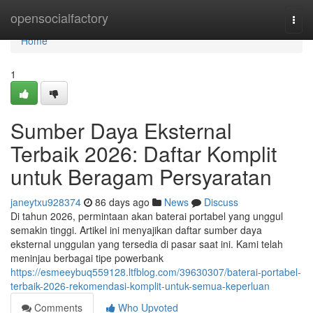
Home
opensocialfactory
Togg
navi
Home
1
Sumber Daya Eksternal
Terbaik 2026: Daftar Komplit
untuk Beragam Persyaratan
janeytxu928374
86 days ago
News
Discuss
Di tahun 2026, permintaan akan baterai portabel yang unggul
semakin tinggi. Artikel ini menyajikan daftar sumber daya
eksternal unggulan yang tersedia di pasar saat ini. Kami telah
meninjau berbagai tipe powerbank
https://esmeeybuq559128.ltfblog.com/39630307/baterai-portabel-
terbaik-2026-rekomendasi-komplit-untuk-semua-keperluan
Comments
Who Upvoted