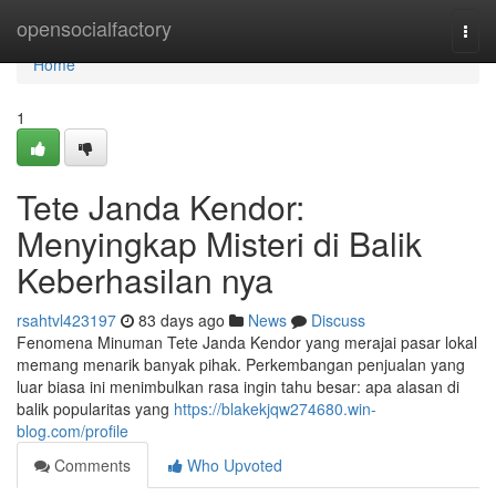
Home
opensocialfactory
Togg
navi
Home
1
Tete Janda Kendor:
Menyingkap Misteri di Balik
Keberhasilan nya
rsahtvl423197
83 days ago
News
Discuss
Fenomena Minuman Tete Janda Kendor yang merajai pasar lokal
memang menarik banyak pihak. Perkembangan penjualan yang
luar biasa ini menimbulkan rasa ingin tahu besar: apa alasan di
balik popularitas yang
https://blakekjqw274680.win-
blog.com/profile
Comments
Who Upvoted