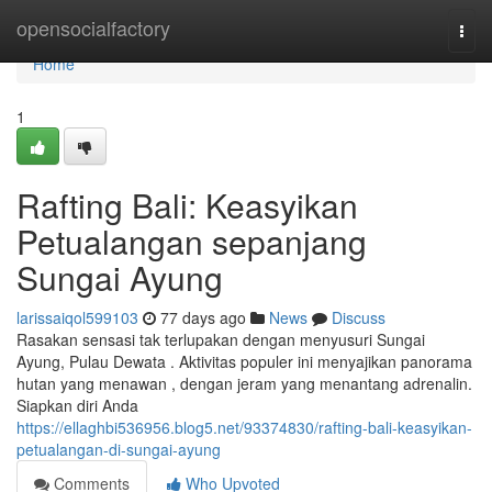
Home
opensocialfactory
Togg
navi
Home
1
Rafting Bali: Keasyikan
Petualangan sepanjang
Sungai Ayung
larissaiqol599103
77 days ago
News
Discuss
Rasakan sensasi tak terlupakan dengan menyusuri Sungai
Ayung, Pulau Dewata . Aktivitas populer ini menyajikan panorama
hutan yang menawan , dengan jeram yang menantang adrenalin.
Siapkan diri Anda
https://ellaghbi536956.blog5.net/93374830/rafting-bali-keasyikan-
petualangan-di-sungai-ayung
Comments
Who Upvoted