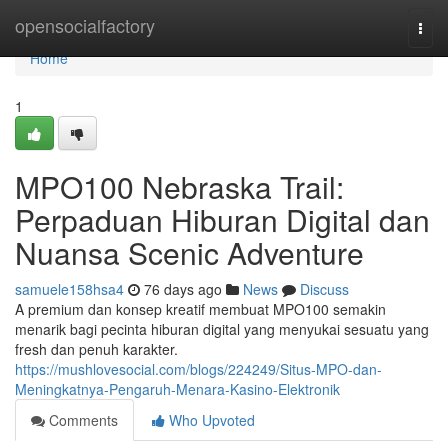
Home
opensocialfactory
Togg
navi
Home
1
MPO100 Nebraska Trail:
Perpaduan Hiburan Digital dan
Nuansa Scenic Adventure
samuele158hsa4
76 days ago
News
Discuss
A premium dan konsep kreatif membuat MPO100 semakin
menarik bagi pecinta hiburan digital yang menyukai sesuatu yang
fresh dan penuh karakter.
https://mushlovesocial.com/blogs/224249/Situs-MPO-dan-
Meningkatnya-Pengaruh-Menara-Kasino-Elektronik
Comments
Who Upvoted