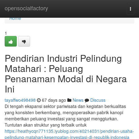
Home
opensocialfactory
Togg
navi
Home
1
Pendirian Industri Pelindung
Matahari : Peluang
Penanaman Modal di Negara
Ini
tayaffwo498498
67 days ago
News
Discuss
Di tengah ekspansi sektor pariwisata dan kegiatan berkualitas
yang konsisten berkembang, mengoperasikan pabrik kanopi
memberikan peluang investasi yang sangat menggiurkan.
Tuntutan akan struktur yang terbaik untuk
https://heathycqn771135.iyublog.com/40214031/pendirian-usaha-
pelindung-matahari-kesempatan-investasi-di-republik-indonesia