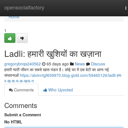
Home
opensocialfactory
T
n
Home
1
Ladli: हमारी खुशियों का खज़ाना
gregorybnqs240562
65 days ago
News
Discuss
हमारी प्यारी जीवन का सबसे खास भंडार है। कोई घर में एक बेटी का आना नई
संभावनाओं
https://alvinntgf659970.blog-gold.com/59460126/ladli-हम-
र-ख-श-य-क-खज-न
Comments
Who Upvoted
Comments
Submit a Comment
No HTML