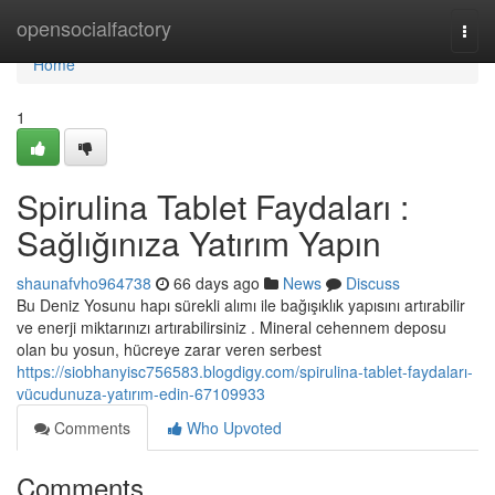
Home
opensocialfactory
Togg
navi
Home
1
Spirulina Tablet Faydaları :
Sağlığınıza Yatırım Yapın
shaunafvho964738
66 days ago
News
Discuss
Bu Deniz Yosunu hapı sürekli alımı ile bağışıklık yapısını artırabilir
ve enerji miktarınızı artırabilirsiniz . Mineral cehennem deposu
olan bu yosun, hücreye zarar veren serbest
https://siobhanyisc756583.blogdigy.com/spirulina-tablet-faydaları-
vücudunuza-yatırım-edin-67109933
Comments
Who Upvoted
Comments