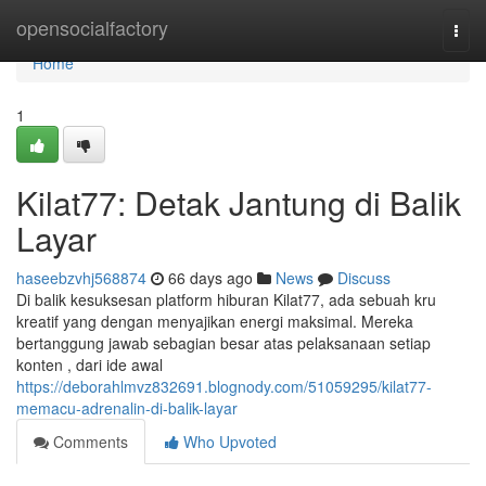
Home
opensocialfactory
Togg
navi
Home
1
Kilat77: Detak Jantung di Balik
Layar
haseebzvhj568874
66 days ago
News
Discuss
Di balik kesuksesan platform hiburan Kilat77, ada sebuah kru
kreatif yang dengan menyajikan energi maksimal. Mereka
bertanggung jawab sebagian besar atas pelaksanaan setiap
konten , dari ide awal
https://deborahlmvz832691.blognody.com/51059295/kilat77-
memacu-adrenalin-di-balik-layar
Comments
Who Upvoted