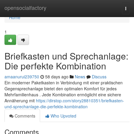
Home
opensocialfactory
Togg
navi
Home
1
Briefkasten und Sprechanlage:
Die perfekte Kombination
amaanurui239750
58 days ago
News
Discuss
Ein moderner Paketkasten in Verbindung mit einer praktischen
Gegensprechanlage bietet den optimalen Komfort für jedes
Mehrfamilienhaus . Jede Kombination ermöglicht eine sichere
Annäherung mit
https://dirstop.com/story28810351/briefkasten-
und-sprechanlage-die-perfekte-kombination
Comments
Who Upvoted
Comments