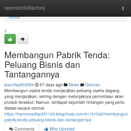
Home
opensocialfactory
Togg
navi
Home
1
Membangun Pabrik Tenda:
Peluang Bisnis dan
Tantangannya
jeannfsy832084
57 days ago
News
Discuss
Membangun usaha tenda menjanjikan peluang usaha dagang
yang menjanjikan, seiring dengan melonjaknya permintaan akan
produk tersebut. Namun, terdapat sejumlah rintangan yang perlu
diatasi secara cermat.
https://harmonyxbip351124.blogchaat.com/41741542/membangun-
pabrik-tenda-peluang-bisnis-dan-tantangannya
Comments
Who Upvoted