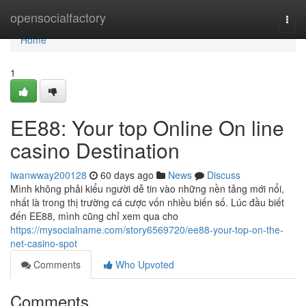
Home
opensocialfactory
Togg
navi
Home
1
EE88: Your top Online On line
casino Destination
iwanwway200128
60 days ago
News
Discuss
Mình không phải kiểu người dễ tin vào những nền tảng mới nổi,
nhất là trong thị trường cá cược vốn nhiều biến số. Lúc đầu biết
đến EE88, mình cũng chỉ xem qua cho
https://mysocialname.com/story6569720/ee88-your-top-on-the-
net-casino-spot
Comments
Who Upvoted
Comments