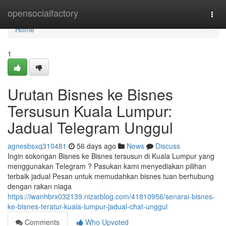
Home
opensocialfactory
Togg
navi
Home
1
Urutan Bisnes ke Bisnes
Tersusun Kuala Lumpur:
Jadual Telegram Unggul
agnesbsxq310481
56 days ago
News
Discuss
Ingin sokongan Bisnes ke Bisnes tersusun di Kuala Lumpur yang
menggunakan Telegram ? Pasukan kami menyediakan pilihan
terbaik jadual Pesan untuk memudahkan bisnes tuan berhubung
dengan rakan niaga
https://iwanhbrx032139.nizarblog.com/41810956/senarai-bisnes-
ke-bisnes-teratur-kuala-lumpur-jadual-chat-unggul
Comments
Who Upvoted